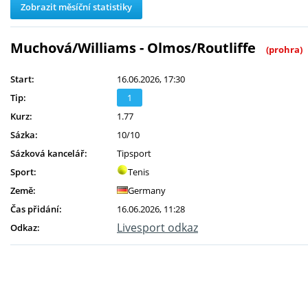
Zobrazit měsíční statistiky
Muchová/Williams - Olmos/Routliffe
(prohra)
Start:
16.06.2026, 17:30
Tip:
1
Kurz:
1.77
Sázka:
10/10
Sázková kancelář:
Tipsport
Sport:
Tenis
Země:
Germany
Čas přidání:
16.06.2026, 11:28
Livesport odkaz
Odkaz: