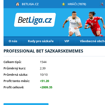
BETLIGA.CZ
HRÁČI (7878)
O nás
Rady pro sázkaře
VIP
Všeobecné obch
PROFESSIONAL BET SAZKARSKEMEMES
Celkem tipů:
1544
Průměrný kurz:
2.39
Průměrná sázka:
10/10
Profit tento měsíc:
+51.20
Profit celkově:
+2009.35