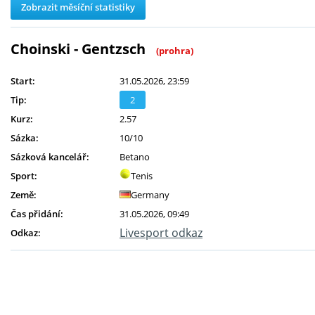
Zobrazit měsíční statistiky
Choinski - Gentzsch
(prohra)
Start:
31.05.2026, 23:59
Tip:
2
Kurz:
2.57
Sázka:
10/10
Sázková kancelář:
Betano
Sport:
Tenis
Země:
Germany
Čas přidání:
31.05.2026, 09:49
Livesport odkaz
Odkaz: