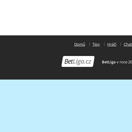
Domů
Tipy
Hráči
Chat
BetLiga
v roce 2