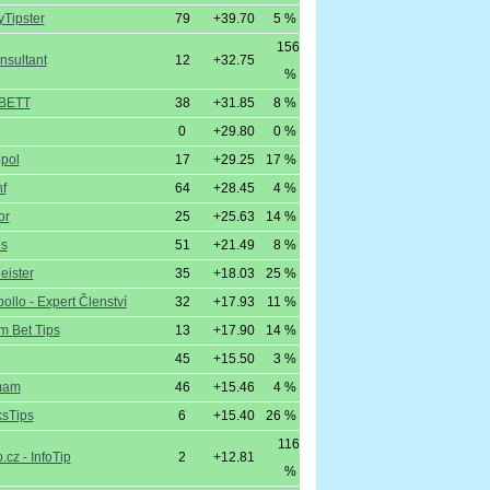
Tipster
79
+39.70
5 %
156
nsultant
12
+32.75
%
BETT
38
+31.85
8 %
0
+29.80
0 %
pol
17
+29.25
17 %
f
64
+28.45
4 %
or
25
+25.63
14 %
ps
51
+21.49
8 %
eister
35
+18.03
25 %
pollo - Expert Členství
32
+17.93
11 %
m Bet Tips
13
+17.90
14 %
45
+15.50
3 %
mam
46
+15.46
4 %
ksTips
6
+15.40
26 %
116
.cz - InfoTip
2
+12.81
%