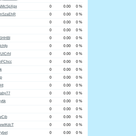
uNMcSpXgx
0
0.00
0 %
EnSzaEhR
0
0.00
0 %
0
0.00
0 %
0
0.00
0 %
SHHBl
0
0.00
0 %
chfg
0
0.00
0 %
UlCrhI
0
0.00
0 %
hFChcc
0
0.00
0 %
k
0
0.00
0 %
ep
0
0.00
0 %
Ht
0
0.00
0 %
aby77
0
0.00
0 %
ytik
0
0.00
0 %
0
0.00
0 %
wCib
0
0.00
0 %
wwlKdcT
0
0.00
0 %
rybet
0
0.00
0 %