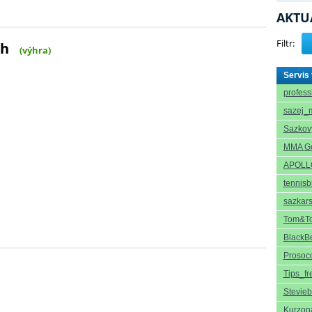
AKTU
Filtr:
nch
(výhra)
Servis 
profes
sazej_
Sazkov
MMA Go
APOLLO
tennisb
sazkar
Tom&T
BlackB
Prosocc
Tips_fr
Stevieb
Kurzon