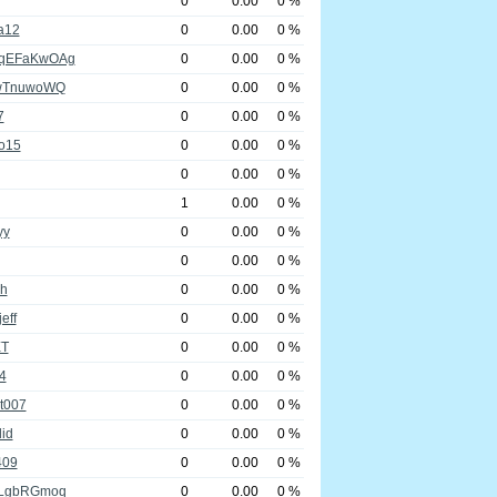
0
0.00
0 %
a12
0
0.00
0 %
qEFaKwOAg
0
0.00
0 %
wTnuwoWQ
0
0.00
0 %
7
0
0.00
0 %
to15
0
0.00
0 %
0
0.00
0 %
1
0.00
0 %
yy
0
0.00
0 %
0
0.00
0 %
ch
0
0.00
0 %
eff
0
0.00
0 %
T
0
0.00
0 %
4
0
0.00
0 %
t007
0
0.00
0 %
id
0
0.00
0 %
409
0
0.00
0 %
lLgbRGmoq
0
0.00
0 %