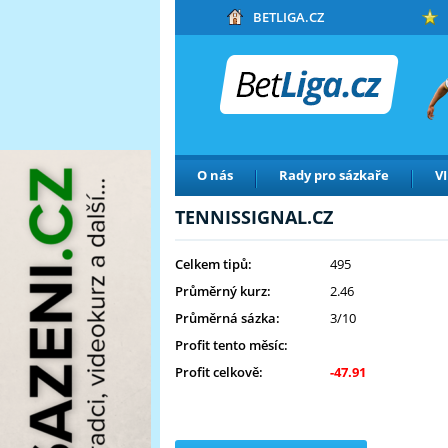
BETLIGA.CZ
O nás
Rady pro sázkaře
VI
TENNISSIGNAL.CZ
Celkem tipů:
495
Průměrný kurz:
2.46
Průměrná sázka:
3/10
Profit tento měsíc:
Profit celkově:
-47.91