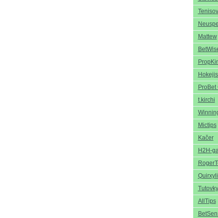
Tenisov
Neuspe
Mattew
BetWis
PropKi
Hokejis
ProBet 
t.kirchi
Winning
Mictips
Kačer
H2H-g
RogerT
Quirxyl
Tutovk
AllTips
BetSen