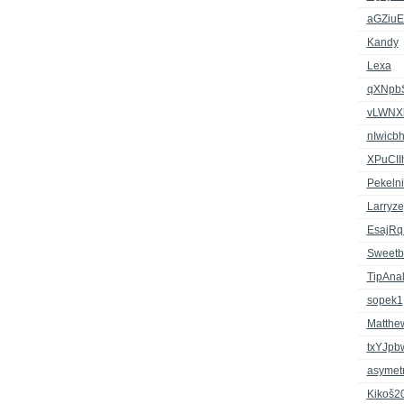
aGZiu
Kandy
Lexa
qXNpb
vLWNXl
nIwicbh
XPuCII
Pekelni
Larryz
EsajRq
Sweetb
TipAnal
sopek1
Matthe
txYJpb
asymet
Kikoš2