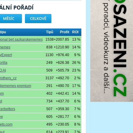
ÁLNÍ POŘADÍ
MĚSÍC
CELKOVĚ
tipu
Tipů
Profit
ROI
sional bet sazkarskememes
1538
+2007.85
13 %
memes
838
+1210.90
14 %
yExpert
1130
+976.40
9 %
rilla
249
+626.38
26 %
 AI
509
+505.79
23 %
rothers_cz
3137
+492.70
2 %
skememes premium
291
+490.70
17 %
om
402
+442.41
14 %
et
734
+437.70
6 %
erbettors
507
+359.30
7 %
ee
605
+281.77
6 %
ets.com
495
+230.05
8 %
aut
614
+223.91
7 %