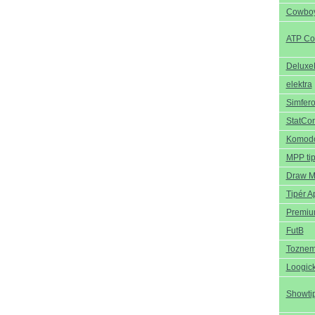
Cowboy
ATP Co
Deluxe
elektra
Simfero
StatCon
Komod
MPP ti
Draw M
Tipér A
Premiu
FutB
Tozne
Loogic
Showtip