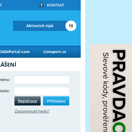
T
KONTAKT
Aktivních tipů
13
OddsPortal.com
Livesport.cz
LÁŠENÍ
méno:
Heslo:
Registrace
Zapomenuté heslo?