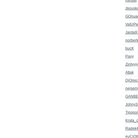
mirdax
zkousk
GOnua
VaIUP
Jarda9
norber
bucK
Pavy
Zintyyy
Atlak
DjOrie
nejsemj
GANBE
Johny3
Tipspor
Krata_d
Radek
euCjO