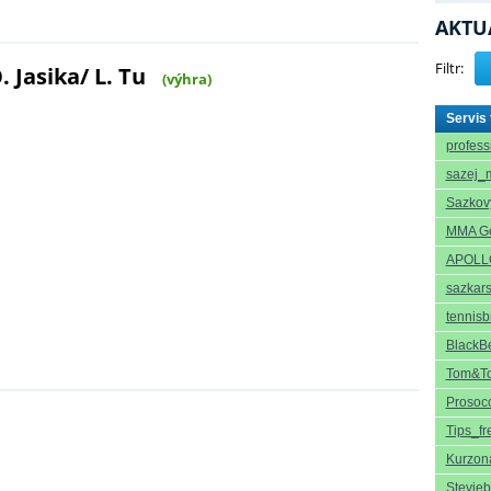
AKTU
Filtr:
. Jasika/ L. Tu
(výhra)
Servis 
profes
sazej_
Sazkov
MMA Go
APOLLO
sazkar
tennisb
BlackB
Tom&T
Prosocc
Tips_fr
Kurzon
Stevieb