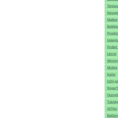
Tenisov
Neuspe
Mattew
BetWis
PropKi
Hokejis
ProBet 
t.kirchi
Winning
Mictips
Kačer
H2H-g
RogerT
Quirxyl
Tutovk
AllTips
BetSen