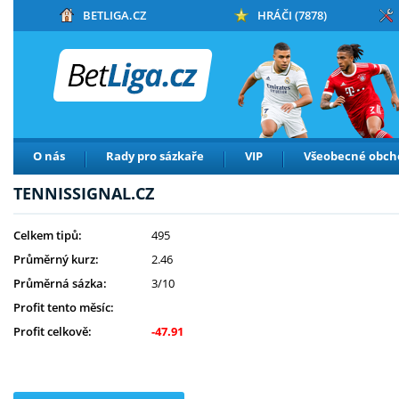
BETLIGA.CZ
HRÁČI (7878)
O nás
Rady pro sázkaře
VIP
Všeobecné obch
TENNISSIGNAL.CZ
Celkem tipů:
495
Průměrný kurz:
2.46
Průměrná sázka:
3/10
Profit tento měsíc:
Profit celkově:
-47.91