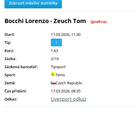
Zobrazit měsíční statistiky
Bocchi Lorenzo - Zeuch Tom
(prohra)
Start:
17.03.2026, 11:30
Tip:
1
Kurz:
1.63
Sázka:
2/10
Sázková kancelář:
Tipsport
Sport:
Tenis
Země:
Czech Republic
Čas přidání:
17.03.2026, 08:35
Livesport odkaz
Odkaz: