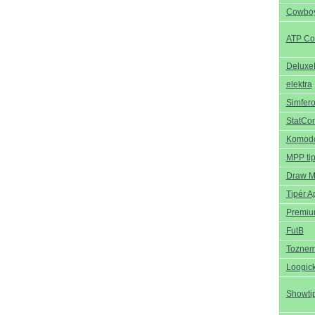
Cowboy
ATP Co
Deluxe
elektra
Simfero
StatCon
Komod
MPP ti
Draw M
Tipér A
Premiu
FutB
Tozne
Loogic
Showtip