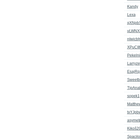
Kandy
Lexa
qXNpb
vLWNXl
nIwicbh
XPuCII
Pekelni
Larryz
EsajRq
Sweetb
TipAnal
sopek1
Matthe
txYJpb
asymet
Kikoš2
Spacil