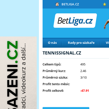
BETLIGA.CZ
O nás
Rady pro sázkaře
VI
TENNISSIGNAL.CZ
Celkem tipů:
495
Průměrný kurz:
2.46
Průměrná sázka:
3/10
Profit tento měsíc:
Profit celkově:
-47.91