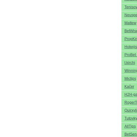
Tenisov
Neuspe
Mattew
BetWis
PropKi
Hokejis
ProBet 
t.kirchi
Winning
Mictips
Kačer
H2H-g
RogerT
Quirxyl
Tutovk
AllTips
BetSen