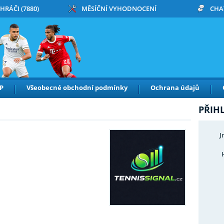
HRÁČI (7880)
MĚSÍČNÍ VYHODNOCENÍ
CHA
P
Všeobecné obchodní podmínky
Ochrana údajů
PŘIH
J