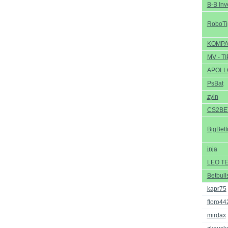
B-B Inv
RoboTi
KOMP
MV - T
APOLL
PsBat
zyin
CS2BE
BigBett
inja
LEO TE
Betbull
kapr75
floro44
mirdax