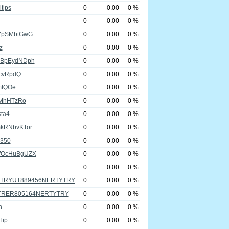
ltips
0
0.00
0 %
0
0.00
0 %
ZpSMbtGwG
0
0.00
0 %
z
0
0.00
0 %
BpEydNDph
0
0.00
0 %
cvRpdQ
0
0.00
0 %
fQOe
0
0.00
0 %
MhHTzRo
0
0.00
0 %
sta4
0
0.00
0 %
kRNbvKTor
0
0.00
0 %
s350
0
0.00
0 %
OcHuBgUZX
0
0.00
0 %
0
0.00
0 %
TRYUT889456NERTYTRY
0
0.00
0 %
RER805164NERTYTRY
0
0.00
0 %
n
0
0.00
0 %
Tip
0
0.00
0 %