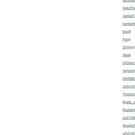
zkousk
VaIUP
Jarda9
norber
bucK
Pavy
Zintyyy
Atlak
DjOrie
nejsemj
GANBE
Johny3
Tipspor
Krata_d
Radek
euCjO
Ngajt
aGZiu