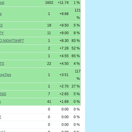
est
1602
+11.74
1 %
121
p
1
+9.68
%
AS
18
+9.50
5 %
IPY
11
+9.00
8 %
O NIGHTSHIFT
1
+8.30
83 %
2
+7.28
52 %
1
+4.55
65 %
TS
22
+4.50
4 %
117
ingTips
1
+3.51
%
1
+2.70
27 %
NIS
7
+2.65
5 %
s
41
+1.69
0 %
0
0.00
0 %
2
0
0.00
0 %
0
0.00
0 %