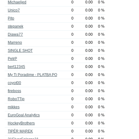
Michaeljed
0
0.00
0 %
Unico7
0
0.00
0 %
Pito
0
0.00
0 %
stepanek
0
0.00
0 %
Diawa77
0
0.00
0 %
Marreno
0
0.00
0 %
SINGLE SHOT
0
0.00
0 %
PetrP
0
0.00
0 %
bert12345
0
0.00
0 %
My Ti Poradime - PLATBA PO
0
0.00
0 %
coyot00
0
0.00
0 %
fireboss
0
0.00
0 %
RoboTTip
0
0.00
0 %
mikkes
0
0.00
0 %
EuroGoal Analytics
0
0.00
0 %
HockeyBrothers
0
0.00
0 %
TIPÉR MAREK
0
0.00
0 %