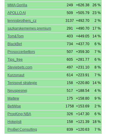
MMA Gorilla
249
+626.38
26 %
APOLLO AI
509
+505.79
23 %
tennisbrothers_cz
3137
+492.70
2 %
sazkarskememes premium
291
+490.70
17 %
Tom&Tom
403
+449.05
14 %
BlackBet
734
+437.70
6 %
Prosoccerbettors
507
+359.30
7 %
Tips_free
605
+281.77
6 %
Steviebets.com
497
+231.10
8 %
Kurzonaut
614
+223.91
7 %
Tenisové strategie
158
+220.80
14 %
Neuspesnej
517
+188.54
4 %
Mattew
175
+158.80
9 %
BetWise
1758
+153.69
2 %
PropKing NBA
326
+147.30
6 %
Hokejisti
158
+121.39
18 %
ProBet Consulting
839
+120.63
7 %