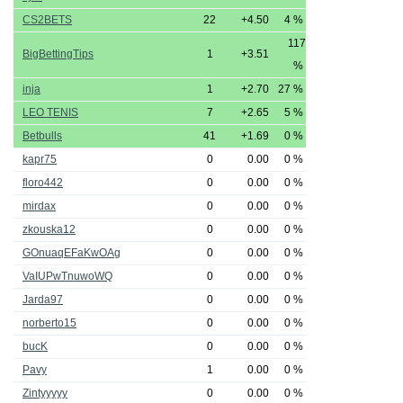
CS2BETS
22
+4.50
4 %
117
BigBettingTips
1
+3.51
%
inja
1
+2.70
27 %
LEO TENIS
7
+2.65
5 %
Betbulls
41
+1.69
0 %
kapr75
0
0.00
0 %
floro442
0
0.00
0 %
mirdax
0
0.00
0 %
zkouska12
0
0.00
0 %
GOnuaqEFaKwOAg
0
0.00
0 %
VaIUPwTnuwoWQ
0
0.00
0 %
Jarda97
0
0.00
0 %
norberto15
0
0.00
0 %
bucK
0
0.00
0 %
Pavy
1
0.00
0 %
Zintyyyyy
0
0.00
0 %