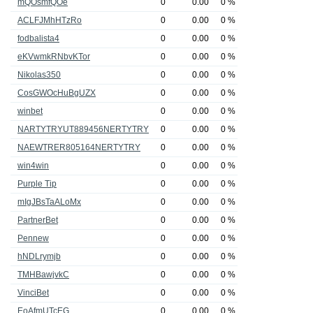
mQOsmfQOe
0
0.00
0 %
ACLFJMhHTzRo
0
0.00
0 %
fodbalista4
0
0.00
0 %
eKVwmkRNbvKTor
0
0.00
0 %
Nikolas350
0
0.00
0 %
CosGWOcHuBgUZX
0
0.00
0 %
winbet
0
0.00
0 %
NARTYTRYUT889456NERTYTRY
0
0.00
0 %
NAEWTRER805164NERTYTRY
0
0.00
0 %
win4win
0
0.00
0 %
Purple Tip
0
0.00
0 %
mIgJBsTaALoMx
0
0.00
0 %
PartnerBet
0
0.00
0 %
Pennew
0
0.00
0 %
hNDLrymjb
0
0.00
0 %
TMHBawjvkC
0
0.00
0 %
VinciBet
0
0.00
0 %
EoAfmUTcEG
0
0.00
0 %