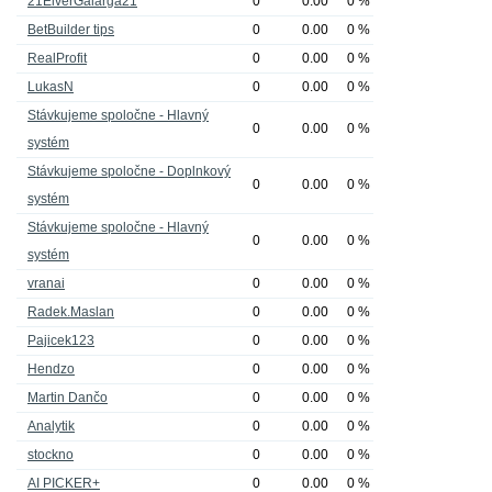
21ElverGalarga21
0
0.00
0 %
BetBuilder tips
0
0.00
0 %
RealProfit
0
0.00
0 %
LukasN
0
0.00
0 %
Stávkujeme spoločne - Hlavný
0
0.00
0 %
systém
Stávkujeme spoločne - Doplnkový
0
0.00
0 %
systém
Stávkujeme spoločne - Hlavný
0
0.00
0 %
systém
vranai
0
0.00
0 %
Radek.Maslan
0
0.00
0 %
Pajicek123
0
0.00
0 %
Hendzo
0
0.00
0 %
Martin Dančo
0
0.00
0 %
Analytik
0
0.00
0 %
stockno
0
0.00
0 %
AI PICKER+
0
0.00
0 %