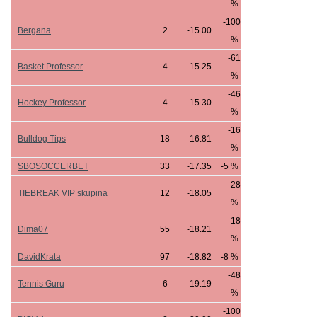
%
-100
Bergana
2
-15.00
%
-61
Basket Professor
4
-15.25
%
-46
Hockey Professor
4
-15.30
%
-16
Bulldog Tips
18
-16.81
%
SBOSOCCERBET
33
-17.35
-5 %
-28
TIEBREAK VIP skupina
12
-18.05
%
-18
Dima07
55
-18.21
%
DavidKrata
97
-18.82
-8 %
-48
Tennis Guru
6
-19.19
%
-100