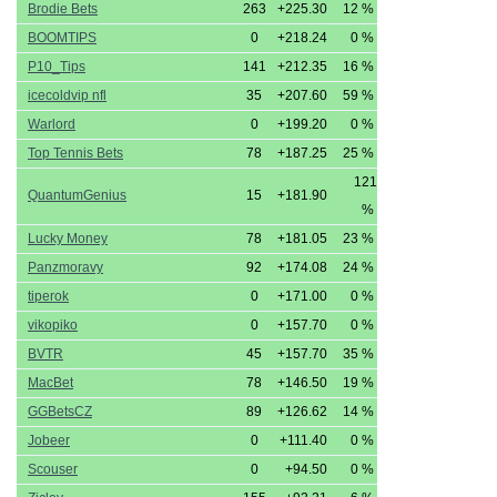
Brodie Bets
263
+225.30
12 %
BOOMTIPS
0
+218.24
0 %
P10_Tips
141
+212.35
16 %
icecoldvip nfl
35
+207.60
59 %
Warlord
0
+199.20
0 %
Top Tennis Bets
78
+187.25
25 %
121
QuantumGenius
15
+181.90
%
Lucky Money
78
+181.05
23 %
Panzmoravy
92
+174.08
24 %
tiperok
0
+171.00
0 %
vikopiko
0
+157.70
0 %
BVTR
45
+157.70
35 %
MacBet
78
+146.50
19 %
GGBetsCZ
89
+126.62
14 %
Jobeer
0
+111.40
0 %
Scouser
0
+94.50
0 %