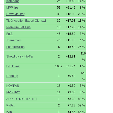
Komodor
25
+25.63
14 %
MPP tips
51
+21.49
8 %
Draw Meister
35
+18.03
25 %
Tipér Apollo - Expert Členství
32
+17.93
11 %
Premium Bet Tips
13
+17.90
14 %
FutB
45
+15.50
3 %
Toznemam
46
+15.46
4 %
LoogicksTips
6
+15.40
26 %
116
Showtip.cz - InfoTip
2
+12.81
%
B-B Invest
1602
+11.74
1 %
121
RoboTip
1
+9.68
%
KOMPAS
18
+9.50
5 %
MV - TIPY
11
+9.00
8 %
APOLLO NIGHTSHIFT
1
+8.30
83 %
PsBat
2
+7.28
52 %
zyin
1
+4.55
65 %