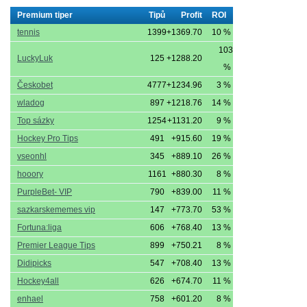
Premium tiper
Tipů
Profit
ROI
tennis
1399
+1369.70
10 %
103
LuckyLuk
125
+1288.20
%
Českobet
4777
+1234.96
3 %
wladog
897
+1218.76
14 %
Top sázky
1254
+1131.20
9 %
Hockey Pro Tips
491
+915.60
19 %
vseonhl
345
+889.10
26 %
hooory
1161
+880.30
8 %
PurpleBet- VIP
790
+839.00
11 %
sazkarskememes vip
147
+773.70
53 %
Fortuna:liga
606
+768.40
13 %
Premier League Tips
899
+750.21
8 %
Didipicks
547
+708.40
13 %
Hockey4all
626
+674.70
11 %
enhael
758
+601.20
8 %