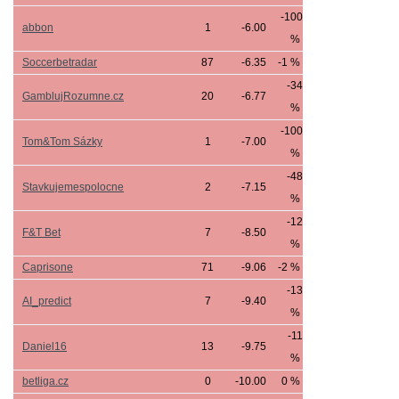
-100
abbon
1
-6.00
%
Soccerbetradar
87
-6.35
-1 %
-34
GamblujRozumne.cz
20
-6.77
%
-100
Tom&Tom Sázky
1
-7.00
%
-48
Stavkujemespolocne
2
-7.15
%
-12
F&T Bet
7
-8.50
%
Caprisone
71
-9.06
-2 %
-13
AI_predict
7
-9.40
%
-11
Daniel16
13
-9.75
%
betliga.cz
0
-10.00
0 %