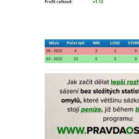
Profit celkově:
+1.12
Měsíc
Počet tipů
WIN
LOSE
STOR
09 - 2022
4
2
2
0
03 - 2022
10
5
5
0