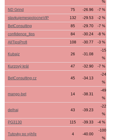
%
ND Grind
75
-26.96
-7 %
stavkujemespolocneVIP
132
-29.53
-2 %
BetConsulting
85
-29.70
-7 %
confidence_tips
84
-30.24
-8 %
AllTipsProfi
108
-30.77
-3 %
-15
Kubajz
26
-31.08
%
Kurzový král
47
-32.90
-7 %
-24
BetConsulting.cz
45
-34.13
%
-49
mango-bet
14
-38.31
%
-22
delhaj
43
-39.23
%
PG3130
115
-39.33
-4 %
-100
Tutovky po výhře
4
-40.00
%