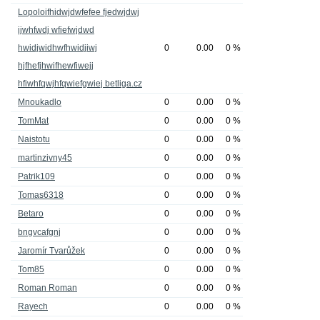
Lopoloifhidwjdwfefee fjedwjdwj
ijwhfwdj wfiefwjdwd
hwidjwidhwfhwidjiwj
0
0.00
0 %
hjfhefjhwifhewfiwejj
hfiwhfqwjhfqwiefgwiej betliga.cz
Mnoukadlo
0
0.00
0 %
TomMat
0
0.00
0 %
Naistotu
0
0.00
0 %
martinzivny45
0
0.00
0 %
Patrik109
0
0.00
0 %
Tomas6318
0
0.00
0 %
Betaro
0
0.00
0 %
bngvcafgnj
0
0.00
0 %
Jaromír Tvarůžek
0
0.00
0 %
Tom85
0
0.00
0 %
Roman Roman
0
0.00
0 %
Rayech
0
0.00
0 %