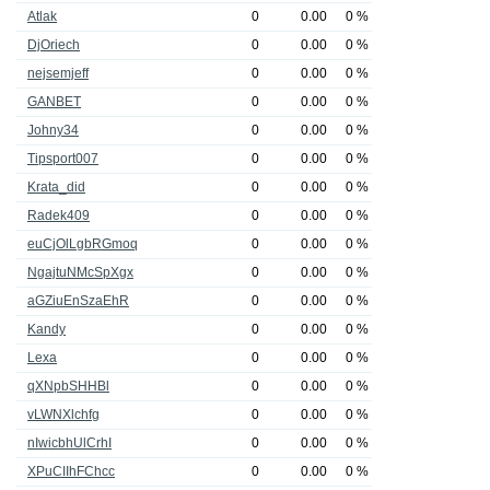
Atlak
0
0.00
0 %
DjOriech
0
0.00
0 %
nejsemjeff
0
0.00
0 %
GANBET
0
0.00
0 %
Johny34
0
0.00
0 %
Tipsport007
0
0.00
0 %
Krata_did
0
0.00
0 %
Radek409
0
0.00
0 %
euCjOlLgbRGmoq
0
0.00
0 %
NgajtuNMcSpXgx
0
0.00
0 %
aGZiuEnSzaEhR
0
0.00
0 %
Kandy
0
0.00
0 %
Lexa
0
0.00
0 %
qXNpbSHHBl
0
0.00
0 %
vLWNXlchfg
0
0.00
0 %
nIwicbhUlCrhI
0
0.00
0 %
XPuCIIhFChcc
0
0.00
0 %